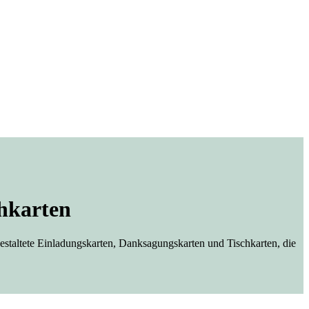
hkarten
 gestaltete Einladungskarten, Danksagungskarten und Tischkarten, die