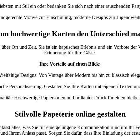
iebsten mit Stil ein oder bedanken Sie sich nach einer rauschenden Part
indgerechte Motive zur Einschulung, moderne Designs zur Jugendweihe
m hochwertige Karten den Unterschied m
on über Ort und Zeit. Sie ist ein haptisches Erlebnis und ein Vorbote d
Erinnerung für Ihre Gäste.
Ihre Vorteile auf einen Blick:
Vielfältige Designs: Von Vintage über Modern bis hin zu klassisch-eleg
ache Personalisierung: Gestalten Sie Ihre Karten mit eigenen Texten un
lität: Hochwertige Papiersorten und brillanter Druck für einen bleibe
Stilvolle Papeterie online gestalten
fasst alles, was Sie für eine gelungene Kommunikation rund um Ihr Fe
 und Ihrem Anlass passt. Sorgen Sie dafür, dass Ihre Einladung der erst