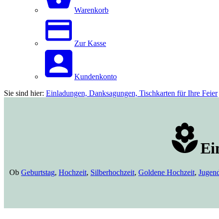
Warenkorb
Zur Kasse
Kundenkonto
Sie sind hier:
Einladungen, Danksagungen, Tischkarten für Ihre Feier
Ei
Ob
Geburtstag
,
Hochzeit
,
Silberhochzeit
,
Goldene Hochzeit
,
Jugen